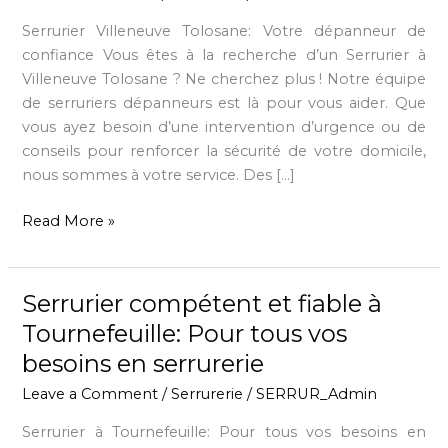
Votre
dépanneur
Serrurier Villeneuve Tolosane: Votre dépanneur de
de
confiance Vous êtes à la recherche d’un Serrurier à
confiance
Villeneuve Tolosane ? Ne cherchez plus ! Notre équipe
de serruriers dépanneurs est là pour vous aider. Que
vous ayez besoin d’une intervention d’urgence ou de
conseils pour renforcer la sécurité de votre domicile,
nous sommes à votre service. Des […]
Read More »
Serrurier compétent et fiable à
Serrurier
compétent
Tournefeuille: Pour tous vos
et
besoins en serrurerie
fiable
Leave a Comment
/
Serrurerie
/
SERRUR_Admin
à
Tournefeuille:
Serrurier à Tournefeuille: Pour tous vos besoins en
Pour