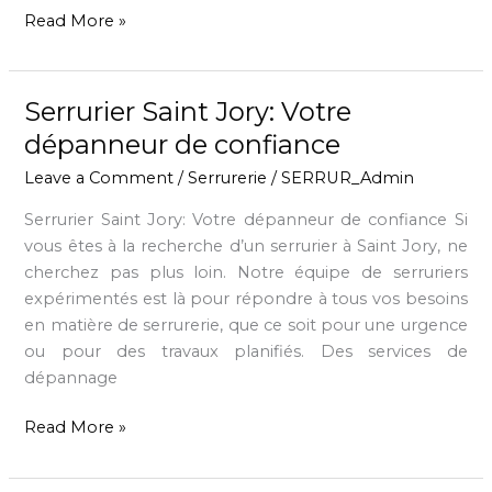
Read More »
Serrurier Saint Jory: Votre
Serrurier
Saint
dépanneur de confiance
Jory:
Leave a Comment
/
Serrurerie
/
SERRUR_Admin
Votre
dépanneur
Serrurier Saint Jory: Votre dépanneur de confiance Si
de
vous êtes à la recherche d’un serrurier à Saint Jory, ne
confiance
cherchez pas plus loin. Notre équipe de serruriers
expérimentés est là pour répondre à tous vos besoins
en matière de serrurerie, que ce soit pour une urgence
ou pour des travaux planifiés. Des services de
dépannage
Read More »