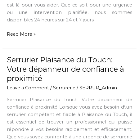
est là pour vous aider. Que ce soit pour une urgence
ou une intervention planifiée, nous sommes
disponibles 24 heures sur 24 et 7 jours
Read More »
Serrurier Plaisance du Touch:
Serrurier
Plaisance
Votre dépanneur de confiance à
du
proximité
Touch:
Leave a Comment
/
Serrurerie
/
SERRUR_Admin
Votre
dépanneur
Serrurier Plaisance du Touch: Votre dépanneur de
de
confiance à proximité Lorsque vous avez besoin d\’un
confiance
serrurier compétent et fiable à Plaisance du Touch, il
à
est essentiel de trouver un professionnel qui puisse
proximité
répondre à vos besoins rapidement et efficacement.
Que vous soyez confronté à une urgence de serrurerie