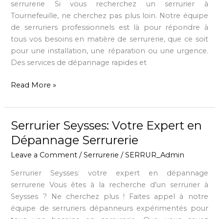
serrurerie Si vous recherchez un serrurier à
tous
Tournefeuille, ne cherchez pas plus loin. Notre équipe
vos
de serruriers professionnels est là pour répondre à
besoins
tous vos besoins en matière de serrurerie, que ce soit
en
pour une installation, une réparation ou une urgence.
serrurerie
Des services de dépannage rapides et
Read More »
Serrurier Seysses: Votre Expert en
Serrurier
Seysses:
Dépannage Serrurerie
Votre
Leave a Comment
/
Serrurerie
/
SERRUR_Admin
Expert
en
Serrurier Seysses: votre expert en dépannage
Dépannage
serrurerie Vous êtes à la recherche d’un serrurier à
Serrurerie
Seysses ? Ne cherchez plus ! Faites appel à notre
équipe de serruriers dépanneurs expérimentés pour