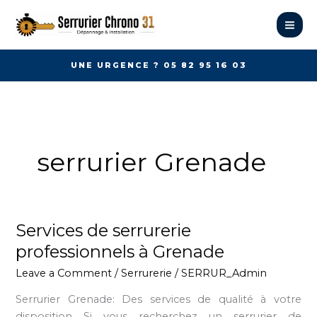
Skip
to
content
UNE URGENCE ? 05 82 95 16 03
serrurier Grenade
Services de serrurerie
Services
de
professionnels à Grenade
serrurerie
Leave a Comment
/
Serrurerie
/
SERRUR_Admin
professionnels
à
Serrurier Grenade: Des services de qualité à votre
Grenade
disposition Si vous recherchez un serrurier de