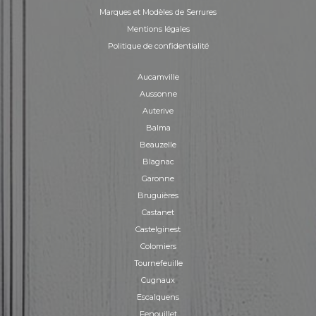
Marques et Modèles de Serrures
Mentions légales
Politique de confidentialité
Aucamville
Aussonne
Auterive
Balma
Beauzelle
Blagnac
Garonne
Bruguières
Castanet
Castelginest
Colomiers
Tournefeuille
Cugnaux
Escalquens
Fenouillet