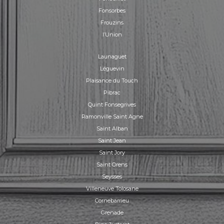
Fonsorbes
Frouzins
l’Union
Launaguet
Léguevin
Plaisance du Touch
Pibrac
Quint Fonsegrives
Ramonville Saint Agne
Saint Alban
Saint Jean
Saint Jory
Saint Orens
Seysses
Villeneuve Tolosane
Cornebarrieu
Grenade